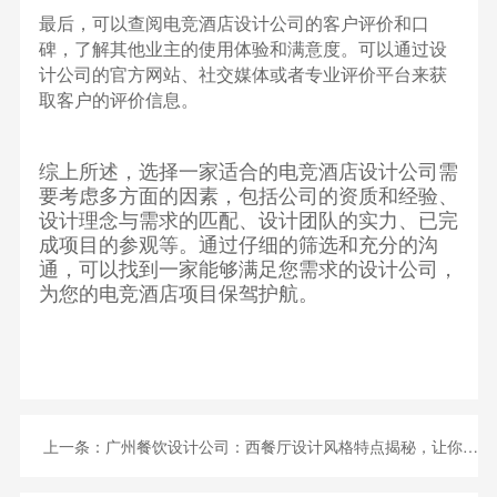
最后，可以查阅电竞酒店设计公司的客户评价和口
碑，了解其他业主的使用体验和满意度。可以通过设
计公司的官方网站、社交媒体或者专业评价平台来获
取客户的评价信息。
综上所述，选择一家适合的电竞酒店设计公司需
要考虑多方面的因素，包括公司的资质和经验、
设计理念与需求的匹配、设计团队的实力、已完
成项目的参观等。通过仔细的筛选和充分的沟
通，可以找到一家能够满足您需求的设计公司，
为您的电竞酒店项目保驾护航。
上一条：
广州餐饮设计公司：西餐厅设计风格特点揭秘，让你一秒变身餐饮达人！