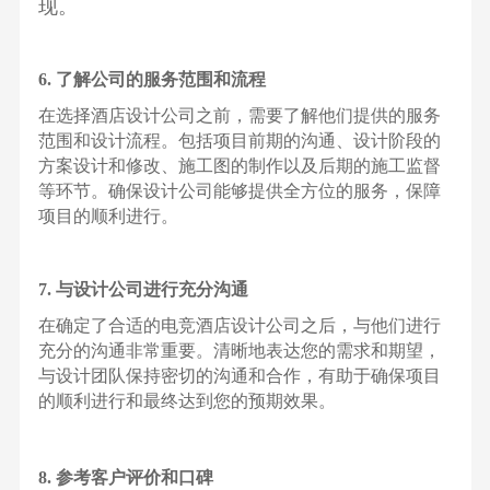
现。
6. 了解公司的服务范围和流程
在选择酒店设计公司之前，需要了解他们提供的服务
范围和设计流程。包括项目前期的沟通、设计阶段的
方案设计和修改、施工图的制作以及后期的施工监督
等环节。确保设计公司能够提供全方位的服务，保障
项目的顺利进行。
7. 与设计公司进行充分沟通
在确定了合适的电竞酒店设计公司之后，与他们进行
充分的沟通非常重要。清晰地表达您的需求和期望，
与设计团队保持密切的沟通和合作，有助于确保项目
的顺利进行和最终达到您的预期效果。
8. 参考客户评价和口碑