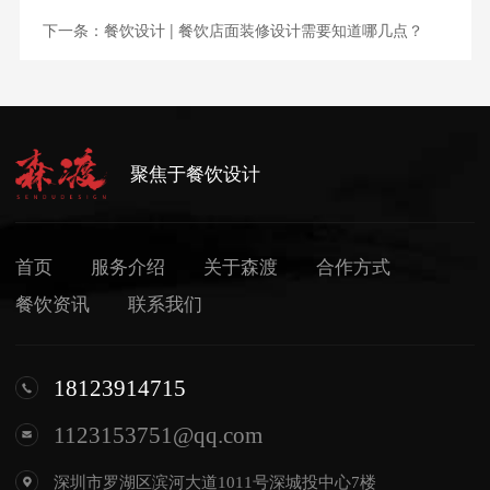
下一条：
餐饮设计 | 餐饮店面装修设计需要知道哪几点？
聚焦于餐饮设计
首页
服务介绍
关于森渡
合作方式
餐饮资讯
联系我们
18123914715
1123153751@qq.com
深圳市罗湖区滨河大道1011号深城投中心7楼